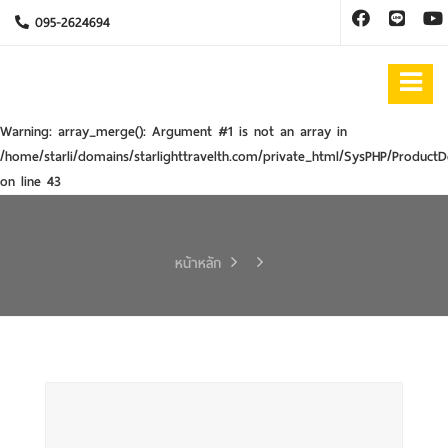
095-2624694
Warning
: array_merge(): Argument #1 is not an array in
/home/starli/domains/starlighttravelth.com/private_html/SysPHP/ProductD
on line
43
หน้าหลัก