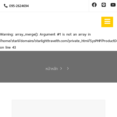
095-2624694
Warning
: array_merge(): Argument #1 is not an array in
/home/starli/domains/starlighttravelth.com/private_html/SysPHP/ProductD
on line
43
หน้าหลัก