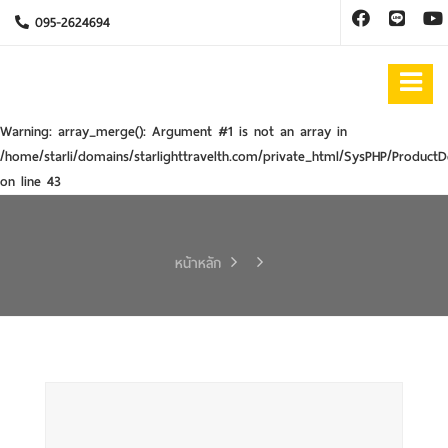
095-2624694
Warning
: array_merge(): Argument #1 is not an array in
/home/starli/domains/starlighttravelth.com/private_html/SysPHP/ProductD
on line
43
หน้าหลัก