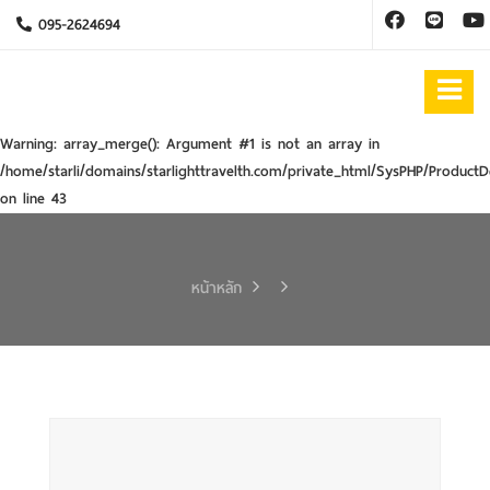
095-2624694
Warning
: array_merge(): Argument #1 is not an array in
/home/starli/domains/starlighttravelth.com/private_html/SysPHP/ProductD
on line
43
หน้าหลัก