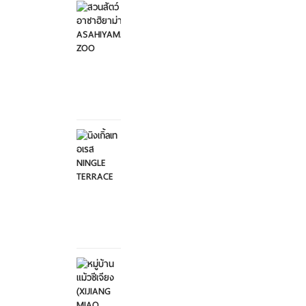
อาซาฮิ
ยาม่า ...
อาทิตย์ที่
2
กุมภาพันธ์
2568
นิงเกิ้ล
เทอเรส
NINGL...
อาทิตย์ที่
2
กุมภาพันธ์
2568
หมู่บ้าน
แม้วซี
เจียง
...