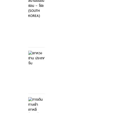
ไป-
กลับ
สนา...
ศุกร์ที่
21
มีนาคม
2568
เขาหวง
ซาน
ประเทศ
จีน
ศุกร์ที่ 21
มีนาคม
2568
การ
เดิน
ทางเข้า
เกาหลี...