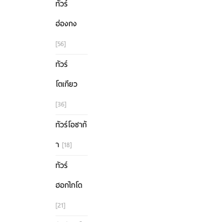
ทัวร์
ฮ่องกง
[56]
ทัวร์
โตเกียว
[36]
ทัวร์โอซาก้
า
[18]
ทัวร์
ฮอกไกโด
[21]