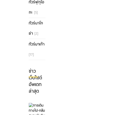
ทัวร์ฟุกุโอ
กะ
[5]
ทัวร์นาโก
ย่า
[2]
ทัวร์มาเก๊า
[17]
ข่าว
เว็บไซต์
อัพเดท
ล่าสุด
การ
เดิน
ทาง