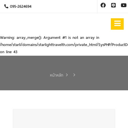
095-2624694
Warning
: array_merge(): Argument #1 is not an array in
/home/starli/domains/starlighttravelth.com/private_html/SysPHP/ProductD
on line
43
หน้าหลัก