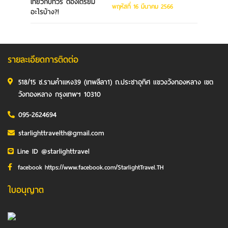
พฤหัสที่ 16 มีนาคม 2566
รายละเอียดการติดต่อ
518/15 ซ.รามคำแหง39 (เทพลีลา1) ถ.ประชาอุทิศ แขวงวังทองหลาง เขต
วังทองหลาง กรุงเทพฯ 10310
095-2624694
starlighttravelth@gmail.com
Line ID @starlighttravel
facebook https://www.facebook.com/StarlightTravel.TH
ใบอนุญาต