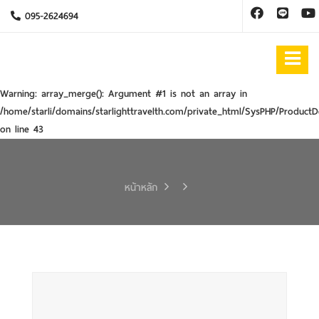
095-2624694
Warning
: array_merge(): Argument #1 is not an array in
/home/starli/domains/starlighttravelth.com/private_html/SysPHP/ProductD
on line
43
หน้าหลัก