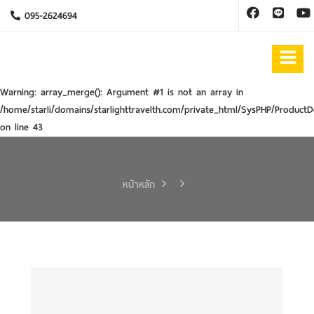
095-2624694
Warning
: array_merge(): Argument #1 is not an array in
/home/starli/domains/starlighttravelth.com/private_html/SysPHP/ProductD
on line
43
หน้าหลัก