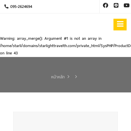
095-2624694
Warning
: array_merge(): Argument #1 is not an array in
/home/starli/domains/starlighttravelth.com/private_html/SysPHP/ProductD
on line
43
หน้าหลัก