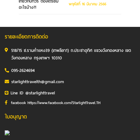
พฤหัสที่ 16 มีนาคม 2566
รายละเอียดการติดต่อ
518/15 ซ.รามคำแหง39 (เทพลีลา1) ถ.ประชาอุทิศ แขวงวังทองหลาง เขต
วังทองหลาง กรุงเทพฯ 10310
095-2624694
starlighttravelth@gmail.com
Line ID @starlighttravel
facebook https://www.facebook.com/StarlightTravel.TH
ใบอนุญาต